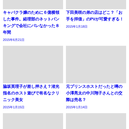
キャバクラ嬢のために６億横領
下田美咲の弟の店はどこ？「お
した事件。経理部のネットバン
手を拝借」のPVが可愛すぎる！
キングで会社にバレなかった８
2015年1月18日
年間
2015年6月21日
脇坂英理子が差し押さえ？渚光
元プリンスホストだったと噂の
指名のホスト遊びで有名なクリ
小澤亮太の中川翔子さんとの交
ニック美女
際は売名？
2015年1月15日
2015年1月14日