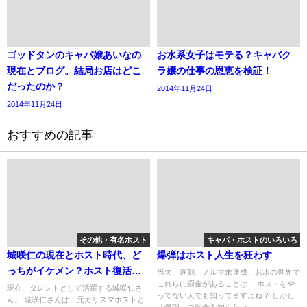
ゴッドタンのキャバ嬢あいなの
お水系女子はモテる？キャバク
現在とブログ。結局お店はどこ
ラ嬢の仕事の恩恵を検証！
だったのか？
2014年11月24日
2014年11月24日
おすすめの記事
その他・有名ホスト
キャバ・ホストのいろいろ
城咲仁の現在とホスト時代、ど
爆弾はホスト人生を狂わす
っちがイケメン？ホスト復活
当欠、遅刻、ノルマ未達成、お水の世界で
これらに罰金があることは、 ホストをや
は？
現在、タレントとして活躍する城咲仁さ
ってない人でも知ってますよね？ しかし
ん。 城咲仁さんは、元カリスマホストと