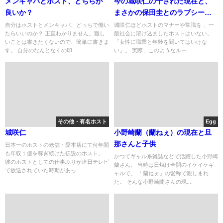
メンキャバとホスト、どちらが
今の城咲仁の干された現在と、
良いか？
まさかの保田圭とのラブシー
ン！
自分はホストとメンキャバ、どっちで働い
城咲仁ほどホストのマナーや常識を 、一
たらいいのか？ 正直わかりません。難し
般社会に溶け込ましたホストはいない。
いことは書きたくないので、簡単に書きま
「女性に職業と年齢を聞いてはいけな
す。 自分のなんとなくの印...
い」。 実際、このようなルー...
その他・有名ホスト
Egg
城咲仁
小野崎蘭（蘭ねぇ）の現在と旦
那さんと子供
日本一のホストの老舗・愛本店にて何年間
も年収１億を稼ぎ続けた伝説のホスト。
かつてギャル系雑誌などで活躍した小野崎
彼のホストとしての仕事ぶりが連日テレビ
蘭さん。 当時は日焼け全開のイケイケギ
で放送されていた時期があっ...
ャルで、 「蘭ねぇ」の愛称で親しまれ
た。 そんな小野崎蘭さんの現...