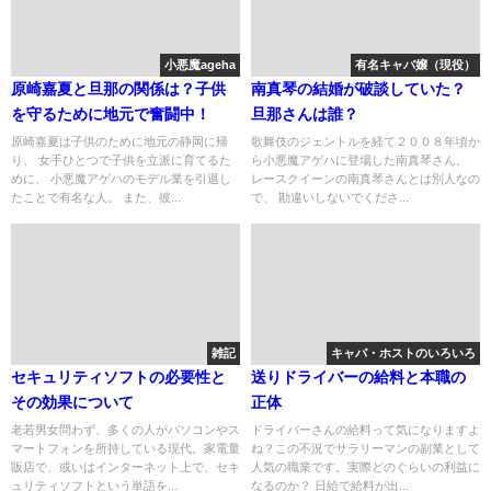
小悪魔ageha
有名キャバ嬢（現役）
原崎嘉夏と旦那の関係は？子供
南真琴の結婚が破談していた？
を守るために地元で奮闘中！
旦那さんは誰？
原崎嘉夏は子供のために地元の静岡に帰
歌舞伎のジェントルを経て２００８年頃か
り、 女手ひとつで子供を立派に育てるた
ら小悪魔アゲハに登場した南真琴さん。
めに、 小悪魔アゲハのモデル業を引退し
レースクイーンの南真琴さんとは別人なの
たことで有名な人。 また、彼...
で、 勘違いしないでくださ...
雑記
キャバ・ホストのいろいろ
セキュリティソフトの必要性と
送りドライバーの給料と本職の
その効果について
正体
老若男女問わず、多くの人がパソコンやス
ドライバーさんの給料って気になりますよ
マートフォンを所持している現代。家電量
ね？この不況でサラリーマンの副業として
販店で、或いはインターネット上で、セキ
人気の職業です。実際どのぐらいの利益に
ュリティソフトという単語を...
なるのか？ 日給で給料が出...