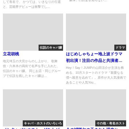
「爆弾」の罰金を知らない...
して有名で、 かつては、いきなりの引退
と、芸能界デビューは衝撃でし...
伝説のキャバ嬢
ドラマ
立花胡桃
はじめしゃちょー地上波ドラマ
初出演！注目の作品と共演者
地元埼玉の大宮からのし上がり、 歌舞
伎・六本木の両街で名声を手に入れた、
は？
Hey！Say！JUMPの山田涼介が主演を務
伝説のキャバ嬢。 同じお店・同じグルー
める、10月スタートのドラマ『親愛なる
プで伝説を残したキャバ嬢は...
僕へ殺意を込めて』。原作が大人気漫画で
あることや人気You...
キャバ・ホストのいろいろ
その他・有名ホスト