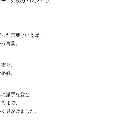
ラー」の次のトレンドで、
。
行った言葉といえば、
いう言葉。
を塗り、
な格好。
らに派手な髪と、
するまで、
多く見かけました。