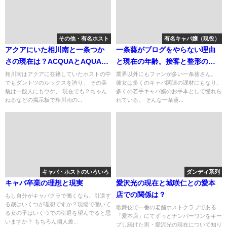
その他・有名ホスト
有名キャバ嬢（現役）
アクアにいた相川南と一条つか
一条葵がブログをやらない理由
さの現在は？ACQUAとAQUAの
と現在の年齢。接客と整形の噂
綴りの勘違いの多さ（笑）
は絶対に嘘です！
相川南はアクアに在籍していたホストの中
業界以外にもファンが多い一条葵さん。
でもダントツのルックスを誇り、 その美
彼女は多くのキャバ関連の課材にもなり、
貌は一般人にもウケ、 現在でも２ちゃん
多くの若手キャバ嬢のお手本として憧れら
ねるなどの掲示板で相川南の...
れている。 そんな一条葵...
キャバ・ホストのいろいろ
ダンディ系列
キャバ卒業の理想と現実
愛沢光の現在と城咲仁との愛本
店での関係は？
もし自分がキャバクラで働くなら、引退す
る歳はいくつが理想ですか？現場で働いて
歌舞伎で一番の老舗ホストクラブである
る女の子はいくつでの引退を望んでると思
「愛本店」にてずっとナンバーワンをキー
いますか？ もちろん個人差...
プし続けた男・愛沢光の現在について知り