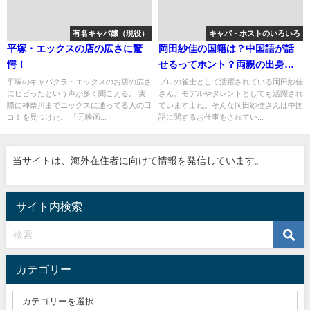
有名キャバ嬢（現役）
キャバ・ホストのいろいろ
平塚・エックスの店の広さに驚
岡田紗佳の国籍は？中国語が話
愕！
せるってホント？両親の出身国
など徹底調査！
平塚のキャバクラ・エックスのお店の広さ
プロの雀士として活躍されている岡田紗佳
にビビったという声が多く聞こえる。 実
さん。モデルやタレントとしても活躍され
際に神奈川までエックスに通ってる人の口
ていますよね。そんな岡田紗佳さんは中国
コミを見つけた。 「元映画...
語に関するお仕事をされてい...
当サイトは、海外在住者に向けて情報を発信しています。
サイト内検索
カテゴリー