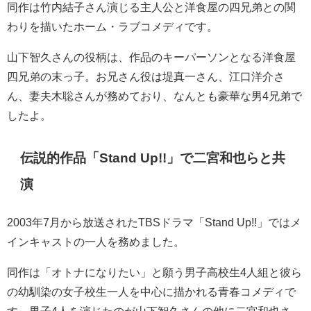
同作は竹内結子さん演じる主人公と洋食屋の四兄弟との関
わりを描いたホーム・ラブコメディです。
山下智久さんの役柄は、作品のキーパーソンとなる洋食屋
四兄弟の末っ子。お兄さん役は堤真一さん、江口洋介さ
ん、妻夫木聡さんが務めており、なんとも豪華な男4兄弟で
したよ。
伝説的作品「Stand Up!!」で二宮和也らと共
演
2003年7月から放送されたTBSドラマ「Stand Up!!」ではメ
インキャストの一人を務めました。
同作は「オトナになりたい」と願う男子高校生4人組と彼ら
の幼馴染の女子校生一人を中心に描かれる青春コメディで
す。男子4人を演じたのが山下智久さんの他に二宮和也さ