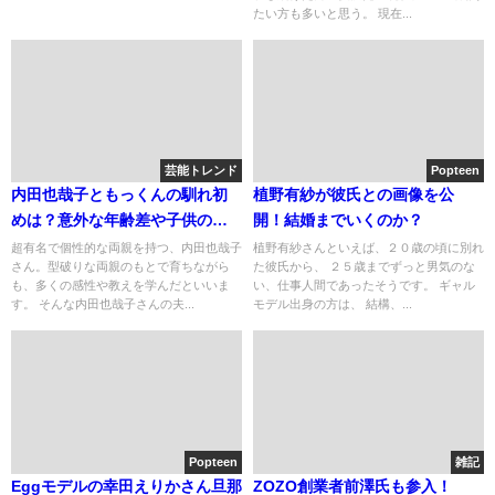
たい方も多いと思う。 現在...
芸能トレンド
Popteen
内田也哉子ともっくんの馴れ初
植野有紗が彼氏との画像を公
めは？意外な年齢差や子供の人
開！結婚までいくのか？
数を調査
超有名で個性的な両親を持つ、内田也哉子
植野有紗さんといえば、２０歳の頃に別れ
さん。型破りな両親のもとで育ちながら
た彼氏から、 ２５歳までずっと男気のな
も、多くの感性や教えを学んだといいま
い、仕事人間であったそうです。 ギャル
す。 そんな内田也哉子さんの夫...
モデル出身の方は、 結構、...
Popteen
雑記
Eggモデルの幸田えりかさん旦那
ZOZO創業者前澤氏も参入！