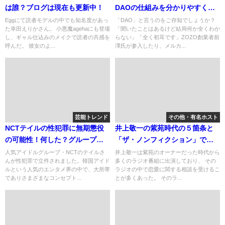
は誰？ブログは現在も更新中！
DAOの仕組みを分かりやすく解
説
Eggにて読者モデルの中でも知名度があっ
「DAO」と言うのをご存知でしょうか？
た幸田えりかさん。 小悪魔agehaにも登場
「聞いたことはあるけど結局何か全くわか
し、ギャル仕込みのメイクで読者の共感を
らない」「全く初耳です」ZOZO創業者前
呼んだ。 彼女のよ...
澤氏が参入したり、メルカ...
芸能トレンド
その他・有名ホスト
NCTテイルの性犯罪に無期懲役
井上敬一の紫苑時代の５箇条と
の可能性！何した？グループの
「ザ・ノンフィクション」での
現在は？
一義との関係。
人気アイドルグループ・NCTのテイルさ
井上敬一は紫苑のオーナーだった時代から
んが性犯罪で立件されました。韓国アイド
多くのラジオ番組に出演しており、 その
ルという人気のエンタメ界の中で、大所帯
ラジオの中で恋愛に関する相談を受けるこ
でありさまざまなコンセプト...
とが多くあった。 そのラ...