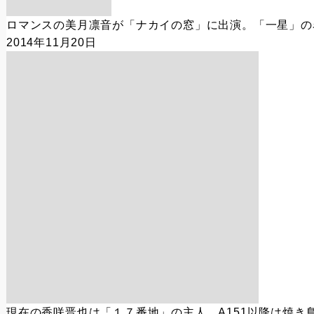
ロマンスの美月凛音が「ナカイの窓」に出演。「一星」の
2014年11月20日
現在の香咲晋也は「１７番地」の主人。A151以降は焼き