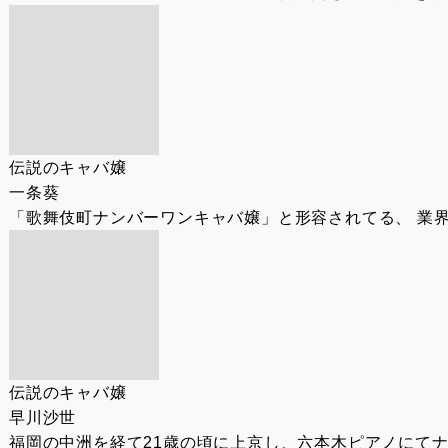
伝説のキャバ嬢
一条葵
「歌舞伎町ナンバーワンキャバ嬢」と形容されてる、 業界屈
伝説のキャバ嬢
早川沙世
福岡の中洲を経て21歳の頃に上京し、六本木ピアノにてナ