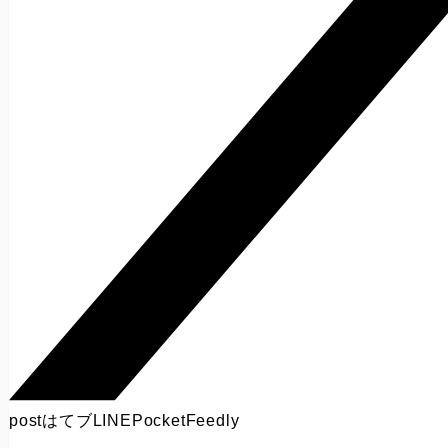
post
はてブ
LINE
Pocket
Feedly