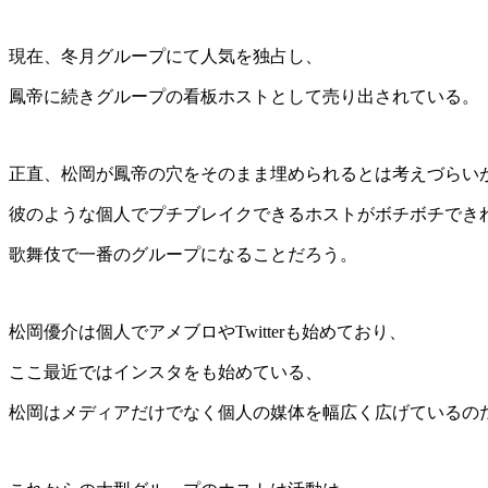
現在、冬月グループにて人気を独占し、
鳳帝に続きグループの看板ホストとして売り出されている。
正直、松岡が鳳帝の穴をそのまま埋められるとは考えづらい
彼のような個人でプチブレイクできるホストがボチボチでき
歌舞伎で一番のグループになることだろう。
松岡優介は個人でアメブロやTwitterも始めており、
ここ最近ではインスタをも始めている、
松岡はメディアだけでなく個人の媒体を幅広く広げているの