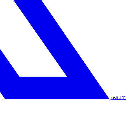
post
はて