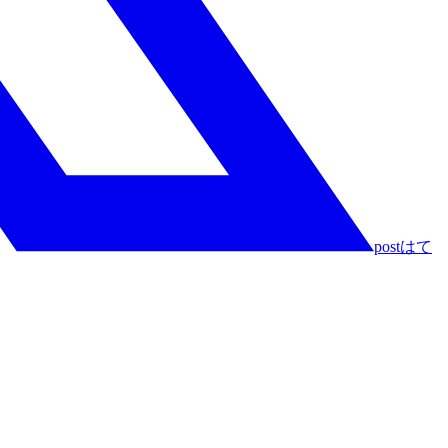
post
はて