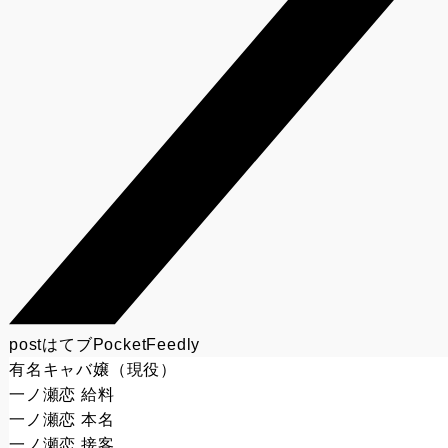
post
はてブ
Pocket
Feedly
有名キャバ嬢（現役）
一ノ瀬恋 給料
一ノ瀬恋 本名
一ノ瀬恋 接客