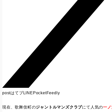
post
はてブ
LINE
Pocket
Feedly
現在、歌舞伎町の
ジャントルマンズクラブ
にて人気の
一ノ