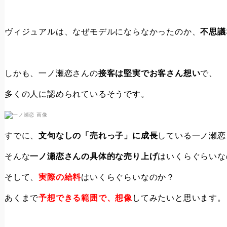
ヴィジュアルは、なぜモデルにならなかったのか、
不思議
しかも、一ノ瀬恋さんの
接客は堅実でお客さん想い
で、
多くの人に認められているそうです。
すでに、
文句なしの「売れっ子」に成長
している一ノ瀬恋
そんな
一ノ瀬恋さんの具体的な売り上げ
はいくらぐらいな
そして、
実際の給料
はいくらぐらいなのか？
あくまで
予想できる範囲で、想像
してみたいと思います。