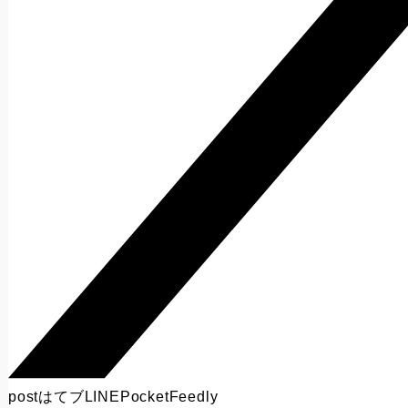
post
はてブ
LINE
Pocket
Feedly