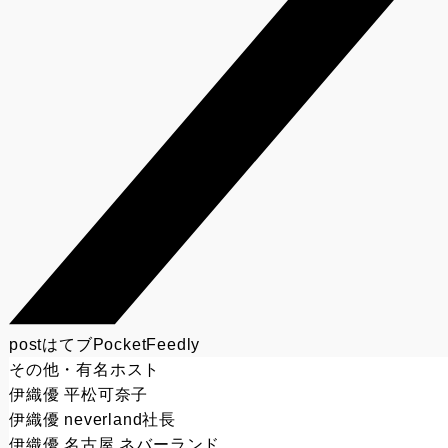
post
はてブ
Pocket
Feedly
その他・有名ホスト
伊織優 平松可奈子
伊織優 neverland社長
伊織優 名古屋 ネバーランド