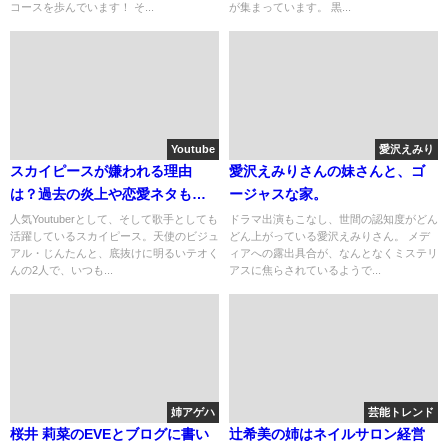
コースを歩んでいます！ そ...
が集まっています。 黒...
Youtube
愛沢えみり
スカイピースが嫌われる理由
愛沢えみりさんの妹さんと、ゴ
は？過去の炎上や恋愛ネタもま
ージャスな家。
とめ
人気Youtuberとして、そして歌手としても
ドラマ出演もこなし、世間の認知度がどん
活躍しているスカイピース。天使のビジュ
どん上がっている愛沢えみりさん。 メデ
アル・じんたんと、底抜けに明るいテオく
ィアへの露出具合が、なんとなくミステリ
んの2人で、いつも...
アスに焦らされているようで...
姉アゲハ
芸能トレンド
桜井 莉菜のEVEとブログに書い
辻希美の姉はネイルサロン経営