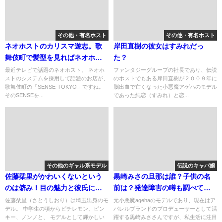
その他・有名ホスト
その他・有名ホスト
ネオホストのカリスマ遊志。歌
岸田直樹の彼女はすみれだっ
舞伎町で髪型を見ればネオホス
た？
トを実感する！
最近テレビで話題のネオホスト。 ネオホ
ファンタジーグループの社長であり、伝説
ストのシステムを採用して話題のお店が、
のホストでもある岸田直樹が２００９年に
歌舞伎町の「SENSE-TOKYO」ですね。
脳出血で亡くなった小悪魔アゲハのモデル
そのSENSEを...
であった純恋（すみれ）と恋...
その他のギャル系モデル
伝説のキャバ嬢
佐藤栞里がかわいくないという
黒崎みさの旦那は誰？子供の名
のは僻み！目の魅力と彼氏につ
前は？発達障害の噂も調べてみ
いて
た
佐藤栞里（さとうしおり）は埼玉出身のモ
元小悪魔agehaのモデルであり、現在はア
デル。 中学生の頃からピチレモン、ピン
パレルブランドのプロデューサーとして活
キー、ノンノと、 モデルとして輝かしい
躍する黒崎みささんですが、私生活に注目