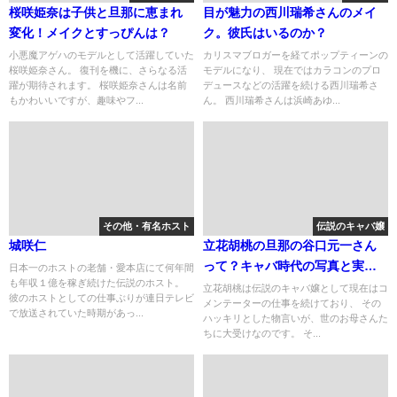
桜咲姫奈は子供と旦那に恵まれ
目が魅力の西川瑞希さんのメイ
変化！メイクとすっぴんは？
ク。彼氏はいるのか？
小悪魔アゲハのモデルとして活躍していた
カリスマブロガーを経てポップティーンの
桜咲姫奈さん。 復刊を機に、さらなる活
モデルになり、 現在ではカラコンのプロ
躍が期待されます。 桜咲姫奈さんは名前
デュースなどの活躍を続ける西川瑞希さ
もかわいいですが、趣味やフ...
ん。 西川瑞希さんは浜崎あゆ...
その他・有名ホスト
伝説のキャバ嬢
城咲仁
立花胡桃の旦那の谷口元一さん
って？キャバ時代の写真と実年
日本一のホストの老舗・愛本店にて何年間
も年収１億を稼ぎ続けた伝説のホスト。
齢の噂。
立花胡桃は伝説のキャバ嬢として現在はコ
彼のホストとしての仕事ぶりが連日テレビ
メンテーターの仕事を続けており、 その
で放送されていた時期があっ...
ハッキリとした物言いが、世のお母さんた
ちに大受けなのです。 そ...