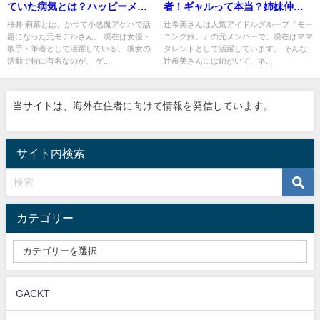
ていた病気とは？ハッピーメー
者！ギャルって本当？姉妹仲は
ルでサインがもらえる！
良い？
桜井 莉菜とは、かつて小悪魔アゲハで話
辻希美さんは人気アイドルグループ『モー
題になった元モデルさん。 現在は女優・
ニング娘。』の元メンバーで、現在はママ
歌手・筆者として活躍している。 彼女の
タレントとして活躍しています。 そんな
活動で特に有名なのが、 ゲ...
辻希美さんには姉がいて、ネ...
当サイトは、海外在住者に向けて情報を発信しています。
サイト内検索
カテゴリー
GACKT