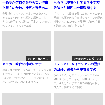
一条葵がブログをやらない理由
ももちは現在何してる？小学校
と現在の年齢。接客と整形の噂
教諭？引退理由や活動歴をまと
は絶対に嘘です！
め！
業界以外にもファンが多い一条葵さん。
「ももち」の愛称で親しまれ、バラエティ
彼女は多くのキャバ関連の課材にもなり、
番組でも圧倒的な存在感を放っていた嗣永
多くの若手キャバ嬢のお手本として憧れら
桃子さん。2017年の芸能界引退から月日
れている。 そんな一条葵...
が流れましたが、今でも「...
その他・有名ホスト
その他のギャル系モデル
オスカー時代の神咲レオナ
モデルMALIA（マリア）の歴代
の旦那。過去から現在までの夫
神咲レオナはオーラもあってテンション高
くて好きでした！ 今は色々と変わっちゃ
の共通点。
現在３２歳になるファッションモデルの
ったみたいですけど・・・ 今の時代、細
MALIA（マリア）さん。 MALIA（マリ
かい技術があるホストよりも...
ア）さんはこれまで３度の結婚を経験し、
３人の子供の育児に奮闘...