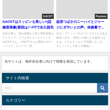
GACKT
Popteen
GACKTはスッピンも美しい!(証
益若つばさのニーハイとジャー
拠昔画像)普段はﾉｰﾒｲｸで永久脱毛
ジにダサいとの声。体操着での
登場もあった。
女性が選ぶ「肌が綺麗だと思う男性芸能人
元ポップティーンのカリスマモデルである
ランキング」にて上位にランクインした
益若つばさ。 現在２９歳になる益若つば
GACKTさん。 GACKTさんは男性のボデ
さは、バラエディなどで活躍している。
ィメイク・ビューティ系...
タレントとして多くの番組に...
当サイトは、海外在住者に向けて情報を発信しています。
サイト内検索
カテゴリー