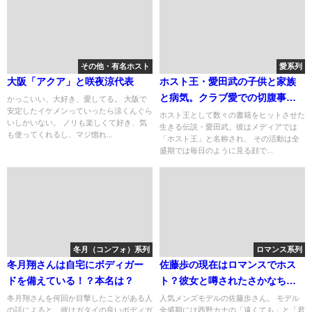
その他・有名ホスト
愛系列
大阪「アクア」と咲夜涼代表
ホスト王・愛田武の子供と家族
と病気。クラブ愛での切腹事
かっこいい、大好き、愛してる。 大阪で
安定したイケメンっていったら涼くんぐら
件。
ホスト王として数々の書籍をヒットさせた
いしかいない。 ノリも楽しくて好き、気
生きる伝説・愛田武。彼はメディアでは
も使ってくれるし、マジ惚れ...
「ホスト王」と名称され、 その活動は全
盛期では毎日のように見る顔で...
冬月（コンフォ）系列
ロマンス系列
冬月翔さんは自宅にボディガー
佐藤歩の現在はロマンスでホス
ドを備えている！？本名は？
ト？彼女と噂されたさかなちゃ
んやくみっきー。
冬月翔さんを何回か目撃したことがある人
人気メンズモデルの佐藤歩さん。 モデル
の話によると、彼はガタイの良いボディガ
全盛期には西野カナの「遠くても」と「君