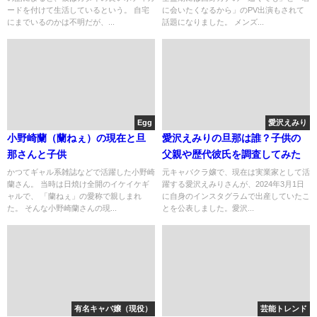
ードを付けて生活しているという。 自宅
に会いたくなるから」のPV出演もされて
にまでいるのかは不明だが、...
話題になりました。 メンズ...
Egg
愛沢えみり
小野崎蘭（蘭ねぇ）の現在と旦
愛沢えみりの旦那は誰？子供の
那さんと子供
父親や歴代彼氏を調査してみた
かつてギャル系雑誌などで活躍した小野崎
元キャバクラ嬢で、現在は実業家として活
蘭さん。 当時は日焼け全開のイケイケギ
躍する愛沢えみりさんが、2024年3月1日
ャルで、 「蘭ねぇ」の愛称で親しまれ
に自身のインスタグラムで出産していたこ
た。 そんな小野崎蘭さんの現...
とを公表しました。愛沢...
有名キャバ嬢（現役）
芸能トレンド