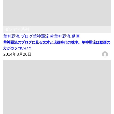
ダンディ系列
華神覇流 ブログ
華神覇流 枕
華神覇流 動画
華神覇流のブログに見る文才と現役時代の枕率。華神覇流は動画の
方がカッコいい？
2014年8月26日