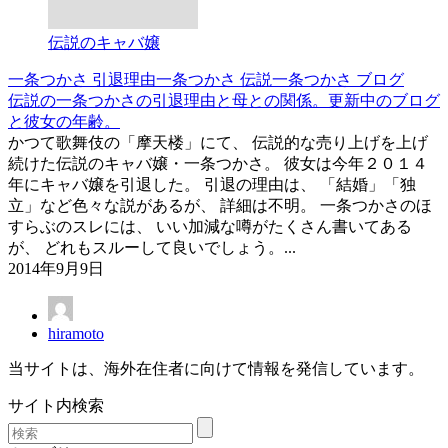
伝説のキャバ嬢
一条つかさ 引退理由
一条つかさ 伝説
一条つかさ ブログ
伝説の一条つかさの引退理由と母との関係。更新中のブログ
と彼女の年齢。
かつて歌舞伎の「摩天楼」にて、 伝説的な売り上げを上げ
続けた伝説のキャバ嬢・一条つかさ。 彼女は今年２０１４
年にキャバ嬢を引退した。 引退の理由は、 「結婚」「独
立」など色々な説があるが、 詳細は不明。 一条つかさのほ
すらぶのスレには、 いい加減な噂がたくさん書いてある
が、 どれもスルーして良いでしょう。...
2014年9月9日
hiramoto
当サイトは、海外在住者に向けて情報を発信しています。
サイト内検索