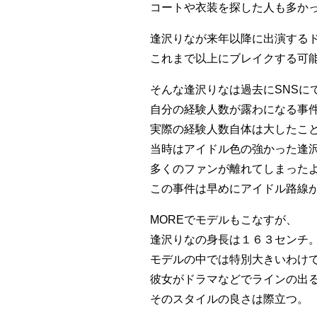
コートや衣装を探した人も多か
逢沢りなが来年以降に出演する
これまで以上にブレイクする可
そんな逢沢りなは過去にSNSに
自分の経験人数が露わになる事
実際の経験人数自体は大したこ
当時はアイドル色の強かった逢
多くのファンが離れてしまった
この事件は早めにアイドル路線
MOREでモデルもこなすが、
逢沢りなの身長は１６３センチ
モデルの中では特別大きいわけ
彼女がドラマなどでラインの出
そのスタイルの良さは際立つ。