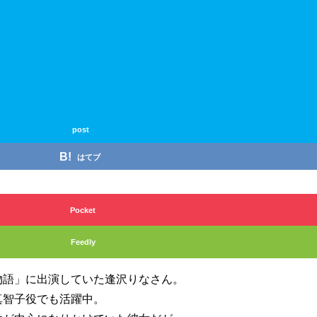
post
はてブ
LINE
Pocket
Feedly
物語」に出演していた逢沢りなさん。
真智子役でも活躍中。