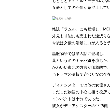
もともとアイドル・モデルの活
女優としての評価が急浮上して
雑誌「ラムル」にも登場し、MO
外見も才能にも恵まれた逢沢り
今後は女優の活動に力が入ると
黒服物語では第３話に登場し、
葵という名のキャバ嬢を演じた
かわいい東北の方言が印象的で
当ドラマの演技で逢沢りなの存
ディアシスターでは他の女優さ
まだまだ物語の中心に担う役所
インパクトは十分であった。
彼女がディアシスターの中で着