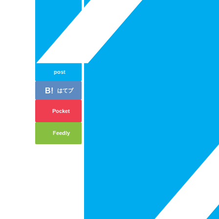
post
はてブ
Pocket
Feedly