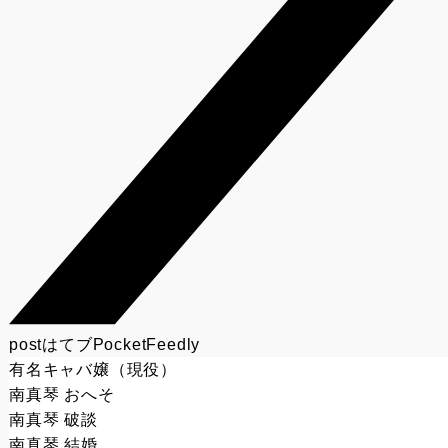
post
はてブ
Pocket
Feedly
有名キャバ嬢（現役）
南真琴 おへそ
南真琴 破談
南真琴 結婚