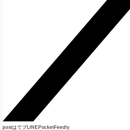
post
はてブ
LINE
Pocket
Feedly