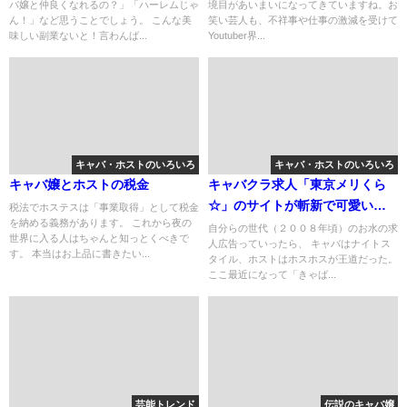
バ嬢と仲良くなれるの？」「ハーレムじゃ
境目があいまいになってきていますね。お
ん！」など思うことでしょう。 こんな美
笑い芸人も、不祥事や仕事の激減を受けて
味しい副業ないと！言わんば...
Youtuber界...
キャバ・ホストのいろいろ
キャバ・ホストのいろいろ
キャバ嬢とホストの税金
キャバクラ求人「東京メリくら
☆」のサイトが斬新で可愛い！
税法でホステスは「事業取得」として税金
を納める義務があります。 これから夜の
求人情報の量もすげー。
自分らの世代（２００８年頃）のお水の求
世界に入る人はちゃんと知っとくべきで
人広告っていったら、 キャバはナイトス
す。 本当はお上品に書きたい...
タイル、ホストはホスホスが王道だった。
ここ最近になって「きゃば...
芸能トレンド
伝説のキャバ嬢