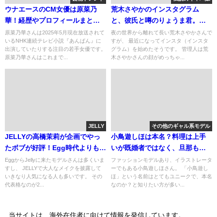
ウナエースのCM女優は原菜乃
荒木さやかのインスタグラム
華！経歴やプロフィールまと
と、彼氏と噂のりょうま君。薬
め！人気の理由も
疑惑はありえないと思います。
原菜乃華さんは2025年5月現在放送されて
夜の世界から離れて長い荒木さやかさんで
いるNHK連続テレビ小説『あんぱん』に
すが、 最近になってインスタ（インスタ
出演していたりする注目の若手女優です。
グラム）を始めたそうです。 管理人は荒
原菜乃華さんはこれまで...
木さやかさんの顔がめっちゃ...
JELLY
その他のギャル系モデル
JELLYの高橋茉莉が企画でやっ
小鳥遊しほは本名？料理は上手
たボブが好評！Egg時代よりもナ
いが既婚者ではなく、旦那もい
チュラルなメイクで人気者に。
ない。
EggからJellyに来たモデルさんは多くいま
ファッションモデルあり、イラストレータ
すし、 JELLYで大人なメイクを披露して
ーでもある小鳥遊しほさん。 「小鳥遊し
いきなり人気になる人も多いです。 その
ほ」という名前はとてもユニークで、本名
代表格なのが2...
なのか？と知りたい方が多い...
当サイトは、海外在住者に向けて情報を発信しています。