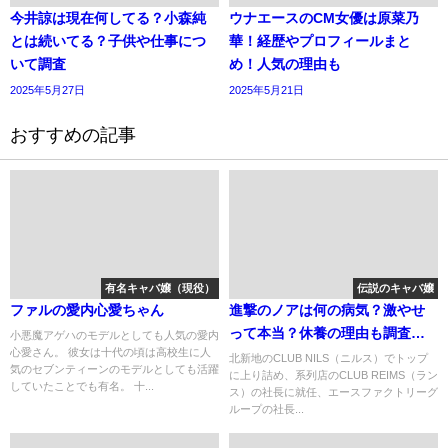
今井諒は現在何してる？小森純
ウナエースのCM女優は原菜乃
とは続いてる？子供や仕事につ
華！経歴やプロフィールまと
いて調査
め！人気の理由も
2025年5月27日
2025年5月21日
おすすめの記事
有名キャバ嬢（現役）
伝説のキャバ嬢
ファルの愛内心愛ちゃん
進撃のノアは何の病気？激やせ
って本当？休養の理由も調査し
小悪魔アゲハのモデルとしても人気の愛内
心愛さん。 彼女は十代の頃は高校生に人
てみた
北新地のCLUB NILS（ニルス）でトップ
気のセブンティーンのモデルとしても活躍
に上り詰め、系列店のCLUB REIMS（ラン
していたことでも有名。 十...
ス）の社長に就任、エースファクトリーグ
ループの社長...