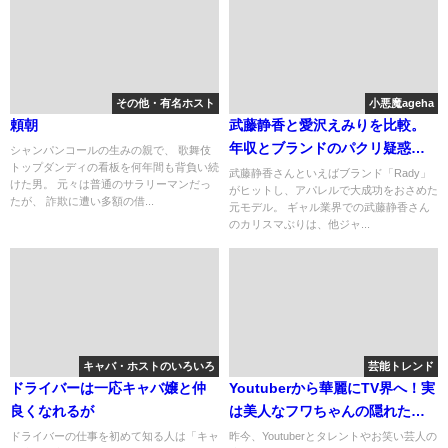
その他・有名ホスト
小悪魔ageha
頼朝
武藤静香と愛沢えみりを比較。
年収とブランドのパクリ疑惑
シャンパンコールの生みの親で、 歌舞伎
トップダンディの看板を何年間も背負い続
は？
武藤静香さんといえばブランド「Rady」
けた男。 元々は普通のサラリーマンだっ
がヒットし、アパレルで大成功をおさめた
たが、 詐欺に遭い多額の借...
元モデル。 ギャル業界での武藤静香さん
のカリスマぶりは、他ジャ...
キャバ・ホストのいろいろ
芸能トレンド
ドライバーは一応キャバ嬢と仲
Youtuberから華麗にTV界へ！実
良くなれるが
は美人なフワちゃんの隠れた魅
力を調査
ドライバーの仕事を初めて知る人は「キャ
昨今、Youtuberとタレントやお笑い芸人の