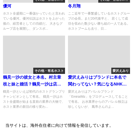
優河
冬月翔
ホスト全盛期に一番儲かっていたと言われ
ここ近年で一番繁盛しているホストグルー
ている優河。優河伝説はホストを上がった
プの会長。まだ20代後半と、 若くして成
後の、経営者としての功績だ。 大きなグ
功を収めた数少ない勝ち組の一人である。
ループ店を展開し、ダンスボ...
ホストブームも去り、日...
その他・有名ホスト
愛沢えみり
鶴見一沙の彼女と本名。村主章
愛沢えみりはブランドに本名で
枝と妹と婚活？鶴見一沙は店に
関わってない？気になるNHK出
も出る！
演。
鶴見一沙といえば初代のホストグランプリ
愛沢えみりはアパレルブランド
チャンピオンとして有名。 鶴見一沙はホ
「EmiriaWiz」をプロデュースしてること
スト全盛期が始まる直前の業界の大物で、
で有名。 お水業界からのアパレル独立は
ホスト業界の新旧の移り変わ...
珍しくないが、 鳳帝さんのよ...
当サイトは、海外在住者に向けて情報を発信しています。