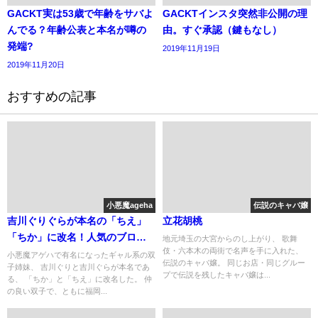
GACKT実は53歳で年齢をサバよ
GACKTインスタ突然非公開の理
んでる？年齢公表と本名が噂の
由。すぐ承認（鍵もなし）
発端?
2019年11月19日
2019年11月20日
おすすめの記事
小悪魔ageha
伝説のキャバ嬢
吉川ぐりぐらが本名の「ちえ」
立花胡桃
「ちか」に改名！人気のブログ
地元埼玉の大宮からのし上がり、 歌舞
伎・六本木の両街で名声を手に入れた、
ではすっぴんを披露。
小悪魔アゲハで有名になったギャル系の双
伝説のキャバ嬢。 同じお店・同じグルー
子姉妹、 吉川ぐりと吉川ぐらが本名であ
プで伝説を残したキャバ嬢は...
る、 「ちか」と「ちえ」に改名した。 仲
の良い双子で、ともに福岡...