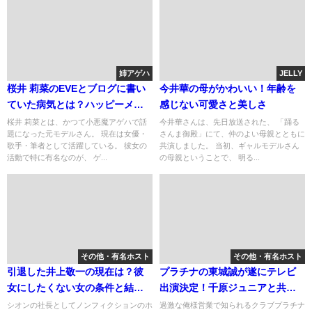
姉アゲハ
JELLY
桜井 莉菜のEVEとブログに書い
今井華の母がかわいい！年齢を
ていた病気とは？ハッピーメー
感じない可愛さと美しさ
ルでサインがもらえる！
桜井 莉菜とは、かつて小悪魔アゲハで話
今井華さんは、先日放送された、 「踊る
題になった元モデルさん。 現在は女優・
さんま御殿」にて、仲のよい母親とともに
歌手・筆者として活躍している。 彼女の
共演しました。 当初、ギャルモデルさん
活動で特に有名なのが、 ゲ...
の母親ということで、 明る...
その他・有名ホスト
その他・有名ホスト
引退した井上敬一の現在は？彼
プラチナの東城誠が遂にテレビ
女にしたくない女の条件と結
出演決定！千原ジュニアと共演
婚。
を果たす。
シオンの社長としてノンフィクションのホ
過激な俺様営業で知られるクラブプラチナ