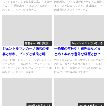
ストドキュメントで知名度の高い井上敬一
の東城誠。 そんな彼が近々テレビに出演
さん。 引退間近のドキュメントも放送さ
することが決まっている。 東城誠は、 あ
れており、 シオンの崩壊か...
の破天荒すぎるキャラをテ...
有名キャバ嬢（現役）
キャバ・ホストのいろいろ
ジェントルマンの一ノ瀬恋の接
一条響の年齢や引退理由などま
客と給料。ブログと彼氏と噂の
とめ！本名や意外な経歴とは？
ともやくんは？
現在、歌舞伎町のジャントルマンズクラブ
近年では芸能人に限らず秀でた才能や能力
にて人気の一ノ瀬恋さん。 ヴィジュアル
のある一般人にも注目が集まることがあり
は、なぜモデルにならなかったのか、不思
ます。特に一条響のように経済力のある一
議なぐらい美人で、同業者...
般人は不況続きの現代では注...
その他・有名ホスト
その他・有名ホスト